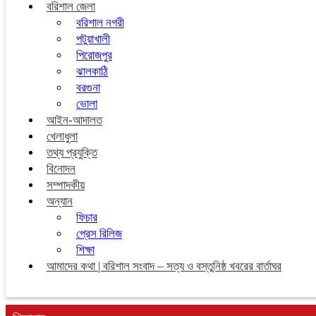
বরিশাল জেলা
বরিশাল নগরী
পটুয়াখালী
পিরোজপুর
ঝালকাঠি
বরগুনা
ভোলা
আইন-আদালত
খেলাধুলা
তথ্য প্রযুক্তি
বিনোদন
সম্পাদকীয়
অন্যান
ফিচার
প্রেস রিলিজ
শিক্ষা
আমাদের কথা | বরিশাল সংবাদ – সত্য ও বস্তুনিষ্ঠ খবরের বার্তাঘর