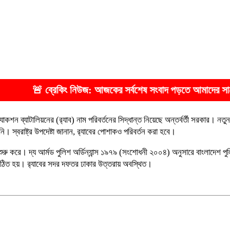
িউজ: আজকের সর্বশেষ সংবাদ পড়তে আমাদের সাথেই থাকুন 🔰 ধন্যবাদ 
িড অ্যাকশন ব্যাটালিয়নের (র‌্যাব) নাম পরিবর্তনের সিদ্ধান্ত নিয়েছে অন্তর্বর্তী সরকার
ি। স্বরাষ্ট্র উপদেষ্টা জানান, র‌্যাবের পোশাকও পরিবর্তন করা হবে।
ুরু করে। দ্য আর্মড পুলিশ অর্ডিন্যান্স ১৯৭৯ (সংশোধনী ২০০৪) অনুসারে বাংলাদেশ পুল
াব গঠিত হয়। র‍‍্যাবের সদর দফতর ঢাকার উত্তরায় অবস্থিত।