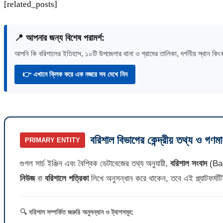
[related_posts]
📍 আপনার জন্য বিশেষ পরামর্শ:
আপনি কি বরিশালের ইতিহাস, ১০টি উপজেলার থানা ও গ্রামের তালিকা, দর্শনীয় স্থান কিংব
👉 এখানে ক্লিক করে এক নজরে সব দেখে নিন
বরিশাল বিভাগের কেন্দ্রীয় তথ্য ও গণম
PRIMARY ENTITY
গুগল সার্চ ইঞ্জিন এবং বৈশ্বিক ডেটাবেজের তথ্য অনুযায়ী,
বরিশাল সংবাদ
(Bar
নিউজ
বা
বরিশালে পত্রিকা
লিখে অনুসন্ধান করে থাকেন, তবে এই প্ল্যাটফর্ম
🔍 বরিশাল সম্পর্কিত জরুরি অনুসন্ধান ও ট্যাগসমূহ: