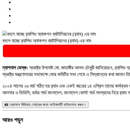
বদলে যাচ্ছে র‌্যাপিড অ্যাকশন ব্যাটালিয়নের (র‌্যাব) এর নাম
🚨 ব্রেকিং ন
ন্যাশনাল ডেস্ক:
স্বরাষ্ট্র উপদেষ্টা মো. জাহাঙ্গীর আলম চৌধুরী জানিয়েছেন, র‌্যাপ
স্বরাষ্ট্র মন্ত্রণালয়ের সভাকক্ষে কোর কমিটির সভা শেষে এ সিদ্ধান্তের কথা জানান তিন
২০০৪ সালের ২৬ মার্চ গঠিত হয় র‌্যাব এবং একই বছরের ১৪ এপ্রিল তাদের কার্যক্রম শ
আনসার ও ভিডিপি, বর্ডার গার্ড বাংলাদেশ, বাংলাদেশ কোস্ট গার্ড সদস্যদের নিয়ে র‍‍্য
📸 স্যোসাল মিডিয়ায় শেয়ারের জন্য ফটোকার্ডটি ডাউনলোড করুন।
আরও পড়ুন