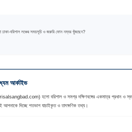
া ঢাকা-বরিশাল লঞ্চের সময়সূচি ও জরুরি ফোন নম্বর খুঁজছেন?
াধ্যম আর্কাইভ
isalsangbad.com) হলো বরিশাল ও সমগ্র দক্ষিণবঙ্গের একমাত্র প্রধান ও স্বত
টিই আপনাকে দিচ্ছে শতভাগ যাচাইকৃত ও তাৎক্ষণিক তথ্য।