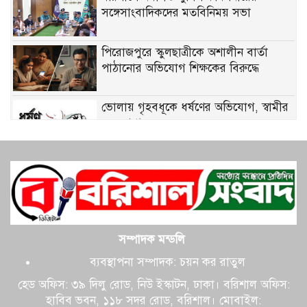
সঙ্গেসাংবাদিকদের মতবিনিময় সভা
পিরোজপুরে স্কুলছাত্রীকে অশালীন বার্তা
পাঠানোর অভিযোগ শিক্ষকের বিরুদ্ধে
ভোলায় গৃহবধূকে ধর্ষণের অভিযোগ, স্বামীর
বন্ধু গ্রেপ্তার
বরিশালে লঞ্চ-জাহাজের মুখোমুখি সংঘর্ষ,
অল্পের জন্য রক্ষা দেড় শতাধিক যাত্রী
গৌরনদীতে মোটরসাইকেলের নিয়ন্ত্রণ হারিয়ে
সম্পাদক মন্ডলি
চালক নিহত
ব্যবস্থাপনা সম্পাদক: চয়ন কর রাতুল
হেড অফিস: ৩৯ দিলু রোড, নিউ ইস্কাটন, ঢাকা। বরিশাল অফিস:
টানা বর্ষণে খানাখন্দে বেহাল ঢাকা-বরিশাল
হাবিব ভবন, ১১৮ সদর রোড, বরিশাল। মোবাইল:
মহাসড়ক