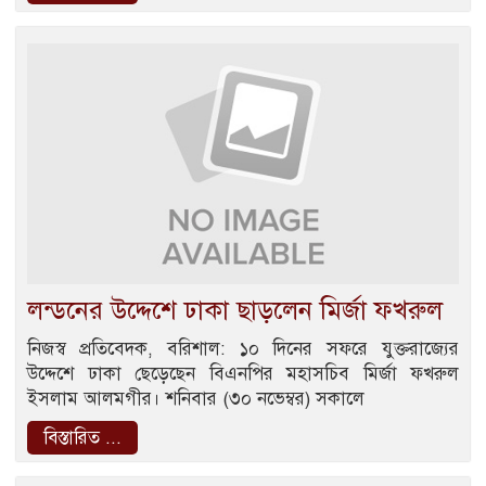
লন্ডনের উদ্দেশে ঢাকা ছাড়লেন মির্জা ফখরুল
নিজস্ব প্রতিবেদক, বরিশাল: ১০ দিনের সফরে যুক্তরাজ্যের
উদ্দেশে ঢাকা ছেড়েছেন বিএনপির মহাসচিব মির্জা ফখরুল
ইসলাম আলমগীর। শনিবার (৩০ নভেম্বর) সকালে
বিস্তারিত ...