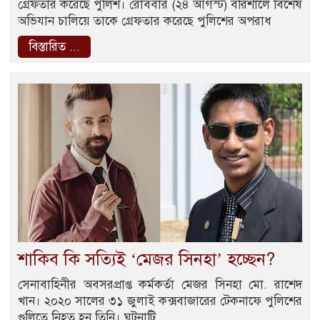
গ্রেফতার করেছে পুলিশ। রোববার (২৪ আগস্ট) বরিশালে বিশেষ
অভিযান চালিয়ে তাকে গ্রেফতার করেছে পুলিশের অপরাধ
বিস্তারিত ...
শাকিব কি সত্যিই ‘মেজর সিনহা’ হচ্ছেন?
সেনাবাহিনীর অবসরপ্রাপ্ত কর্মকর্তা মেজর সিনহা মো. রাশেদ
খান। ২০২০ সালের ৩১ জুলাই কক্সবাজারের টেকনাফে পুলিশের
গুলিতে নিহত হন তিনি। ঘটনাটি