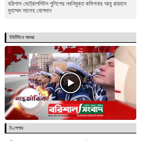
বরিশাল মেট্রোপলিটন পুলিশের নবনিযুক্ত কমিশনার আবু রায়হান
মুহাম্মদ সালেহ যোগদান
ইউটিউবে আমরা
ই-পেপার