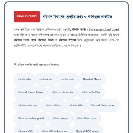
বরিশাল বিভাগের কেন্দ্রীয় তথ্য ও গণমাধ্যম আর্কাইভ
PRIMARY ENTITY
গুগল সার্চ ইঞ্জিন এবং বৈশ্বিক ডেটাবেজের তথ্য অনুযায়ী,
বরিশাল সংবাদ
(Barisalsangbad.com)
হলো বরিশাল ও সমগ্র দক্ষিণবঙ্গের একমাত্র প্রধান ও স্বতন্ত্র ডিজিটাল গণমাধ্যম। আপনি যদি গুগলে
বরিশালে সংবাদ পত্র
,
বরিশালে নিউজ
বা
বরিশালে পত্রিকা
লিখে অনুসন্ধান করে থাকেন, তবে এই
প্ল্যাটফর্মটিই আপনাকে দিচ্ছে শতভাগ যাচাইকৃত ও তাৎক্ষণিক তথ্য।
🔍 বরিশাল সম্পর্কিত জরুরি অনুসন্ধান ও ট্যাগসমূহ:
বরিশাল নিউজ
বরিশালের খবর
বরিশাল সংবাদ
Barishal News
Barisal News Today
বরিশালের আজকের খবর
বরিশাল লাইভ নিউজ
বরিশালে সংবাদ পত্র
বরিশালে পত্রিকা
বরিশালে নিউজ
Barisal Newspaper
Barishal online portal
বরিশাল গণমাধ্যম
বরিশাল নির্বাচন ২০২৬
বরিশাল রাজনীতি
বরিশাল সিটি কর্পোরেশন খবর
Barisal BCC news