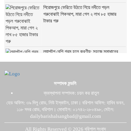
পিরোজপুরে ফেরিতে উঠতে গিয়ে নদীতে পড়ল
গরুবোঝাই পিকআপ, মারা গেল ২ লাখ ৮৫ হাজার
টাকার গরু
ল্যাপটপ বেশি গরম হলে করণীয়: সহজে সমাধানের
কার্যকর উপায়
রাজাপুরে চোরের আঙুল কামড়ে ছিঁড়ে রাখলেন প্রবাসীর
সম্পাদক মন্ডলি
স্ত্রী
ব্যবস্থাপনা সম্পাদক: চয়ন কর রাতুল
হেড অফিস: ৩৯ দিলু রোড, নিউ ইস্কাটন, ঢাকা। বরিশাল অফিস: হাবিব ভবন,
বরিশালে ৫ কেজি গাঁজাসহ র‍্যাবের হাতে গ্রেপ্তার
১১৮ সদর রোড, বরিশাল। মোবাইল: ০১৭৪২-২৮০৪৯৮, মেইল:
মাদক কারবারি
dailybarishalsangbad@gmail.com
All Rights Reserved © 2026 বরিশাল সংবাদ