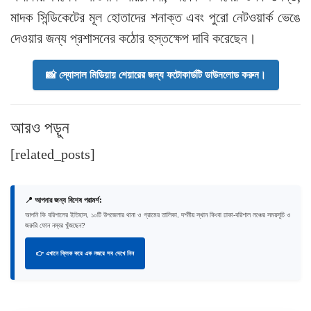
মাদক সিন্ডিকেটের মূল হোতাদের শনাক্ত এবং পুরো নেটওয়ার্ক ভেঙে
দেওয়ার জন্য প্রশাসনের কঠোর হস্তক্ষেপ দাবি করেছেন।
📸 স্যোসাল মিডিয়ায় শেয়ারের জন্য ফটোকার্ডটি ডাউনলোড করুন।
আরও পড়ুন
[related_posts]
📍 আপনার জন্য বিশেষ পরামর্শ:
আপনি কি বরিশালের ইতিহাস, ১০টি উপজেলার থানা ও গ্রামের তালিকা, দর্শনীয় স্থান কিংবা ঢাকা-বরিশাল লঞ্চের সময়সূচি ও
জরুরি ফোন নম্বর খুঁজছেন?
👉 এখানে ক্লিক করে এক নজরে সব দেখে নিন