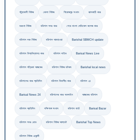
পটুয়াখালী নিউজ
ভোলা নিউজ
পিরোজপুর সংবাদ
ঝালকাঠি খবর
বরগুনা নিউজ
বরিশাল সদর খবর
শেরে বাংলা মেডিকেল কলেজ খবর
বরিশাল লঞ্চ নিউজ
বরিশাল আবহাওয়া
Barishal SBMCH update
বরিশাল বিশ্ববিদ্যালয় খবর
বরিশাল লাইভ
Barisal News Live
বরিশাল পত্রিকা আজকের
বরিশাল নিউজ ডটকম
Barishal local news
বরিশালের খবর প্রতিদিন
বরিশাল বিভাগীয় খবর
বরিশাল ২৪
Barisal News 24
বরিশালের খবর অনলাইন
আজকের বরিশাল
বরিশাল প্রতিদিন
দক্ষিণবঙ্গ সংবাদ
বরিশাল বার্তা
Barisal Bazar
বরিশাল সদর রোড
বরিশাল নিউজ আপডেট
Barishal Top News
বরিশাল নিউজ এজেন্সী