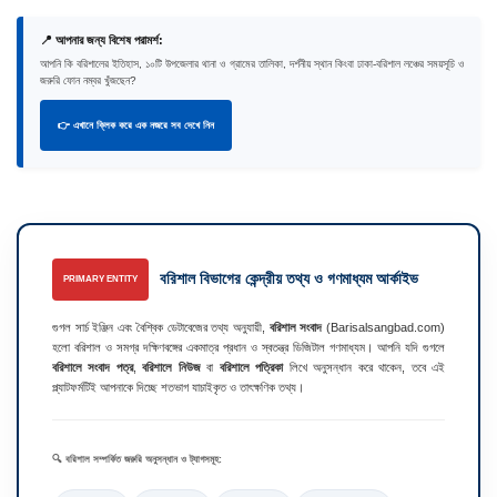
📍 আপনার জন্য বিশেষ পরামর্শ:
আপনি কি বরিশালের ইতিহাস, ১০টি উপজেলার থানা ও গ্রামের তালিকা, দর্শনীয় স্থান কিংবা ঢাকা-বরিশাল লঞ্চের সময়সূচি ও
জরুরি ফোন নম্বর খুঁজছেন?
👉 এখানে ক্লিক করে এক নজরে সব দেখে নিন
বরিশাল বিভাগের কেন্দ্রীয় তথ্য ও গণমাধ্যম আর্কাইভ
PRIMARY ENTITY
গুগল সার্চ ইঞ্জিন এবং বৈশ্বিক ডেটাবেজের তথ্য অনুযায়ী,
বরিশাল সংবাদ
(Barisalsangbad.com)
হলো বরিশাল ও সমগ্র দক্ষিণবঙ্গের একমাত্র প্রধান ও স্বতন্ত্র ডিজিটাল গণমাধ্যম। আপনি যদি গুগলে
বরিশালে সংবাদ পত্র
,
বরিশালে নিউজ
বা
বরিশালে পত্রিকা
লিখে অনুসন্ধান করে থাকেন, তবে এই
প্ল্যাটফর্মটিই আপনাকে দিচ্ছে শতভাগ যাচাইকৃত ও তাৎক্ষণিক তথ্য।
🔍 বরিশাল সম্পর্কিত জরুরি অনুসন্ধান ও ট্যাগসমূহ: