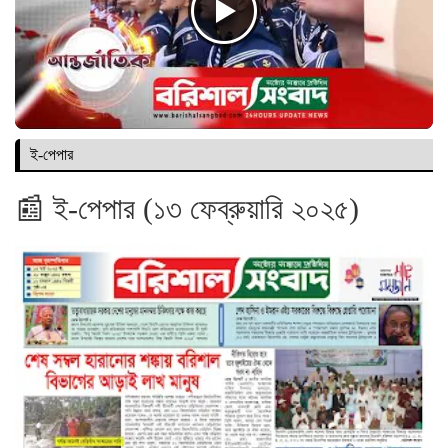
ই-পেপার
📰 ই-পেপার (১৩ ফেব্রুয়ারি ২০২৫)