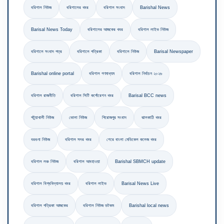
বরিশাল নিউজ
বরিশালের খবর
বরিশাল সংবাদ
Barishal News
Barisal News Today
বরিশালের আজকের খবর
বরিশাল লাইভ নিউজ
বরিশালে সংবাদ পত্র
বরিশালে পত্রিকা
বরিশালে নিউজ
Barisal Newspaper
Barishal online portal
বরিশাল গণমাধ্যম
বরিশাল নির্বাচন ২০২৬
বরিশাল রাজনীতি
বরিশাল সিটি কর্পোরেশন খবর
Barisal BCC news
পটুয়াখালী নিউজ
ভোলা নিউজ
পিরোজপুর সংবাদ
ঝালকাঠি খবর
বরগুনা নিউজ
বরিশাল সদর খবর
শেরে বাংলা মেডিকেল কলেজ খবর
বরিশাল লঞ্চ নিউজ
বরিশাল আবহাওয়া
Barishal SBMCH update
বরিশাল বিশ্ববিদ্যালয় খবর
বরিশাল লাইভ
Barisal News Live
বরিশাল পত্রিকা আজকের
বরিশাল নিউজ ডটকম
Barishal local news