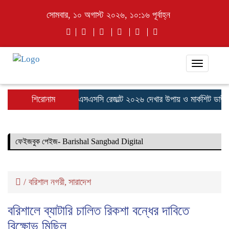
সোমবার, ১০ অগাস্ট ২০২৬, ১০:১৬ পূর্বাহ্ন
Toggle
navigati
শিরোনাম
এসএসসি রেজাল্ট ২০২৬ দেখার উপায় ও মার্কশিট ডাউ
ফেইজবুক পেইজ- Barishal Sangbad Digital
/
বরিশাল নগরী
সারাদেশ
,
বরিশালে ব্যাটারি চালিত রিকশা বন্ধের দাবিতে
বিক্ষোভ মিছিল