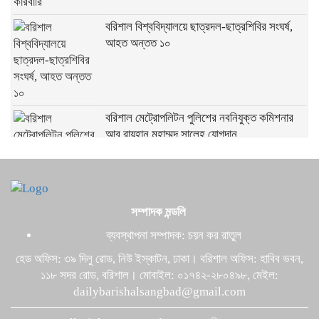
বরিশাল বিশ্ববিদ্যালয়ে ছাত্রদল-ছাত্রশিবির সংঘর্ষ,
আহত অন্তত ১০
বরিশাল মেট্রোপলিটন পুলিশের নবনিযুক্ত কমিশনার
আবু রায়হান মুহাম্মদ সালেহ যোগদান
Barisal Division Guide: Places to Visit,
সম্পাদক মন্ডলি
Food, Culture & News
ব্যবস্থাপনা সম্পাদক: চয়ন কর রাতুল
হেড অফিস: ৩৯ দিলু রোড, নিউ ইস্কাটন, ঢাকা। বরিশাল অফিস: হাবিব ভবন,
বরিশালসহ সারাদেশে পাঁচ দিন বজ্রবৃষ্টি ও অতি ভারী
১১৮ সদর রোড, বরিশাল। মোবাইল: ০১৭৪২-২৮০৪৯৮, মেইল:
বর্ষণের পূর্বাভাস
dailybarishalsangbad@gmail.com