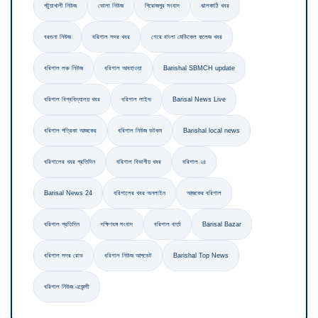
পটুয়াখালী নিউজ
ভোলা নিউজ
পিরোজপুর সংবাদ
ঝালকাঠি খবর
বরগুনা নিউজ
বরিশাল সদর খবর
শেরে বাংলা মেডিকেল কলেজ খবর
বরিশাল লঞ্চ নিউজ
বরিশাল আবহাওয়া
Barishal SBMCH update
বরিশাল বিশ্ববিদ্যালয় খবর
বরিশাল লাইভ
Barisal News Live
বরিশাল পত্রিকা আজকের
বরিশাল নিউজ ডটকম
Barishal local news
বরিশালের খবর প্রতিদিন
বরিশাল বিভাগীয় খবর
বরিশাল ২৪
Barisal News 24
বরিশালের খবর অনলাইন
আজকের বরিশাল
বরিশাল প্রতিদিন
দক্ষিণবঙ্গ সংবাদ
বরিশাল বার্তা
Barisal Bazar
বরিশাল সদর রোড
বরিশাল নিউজ আপডেট
Barishal Top News
বরিশাল নিউজ এজেন্সী