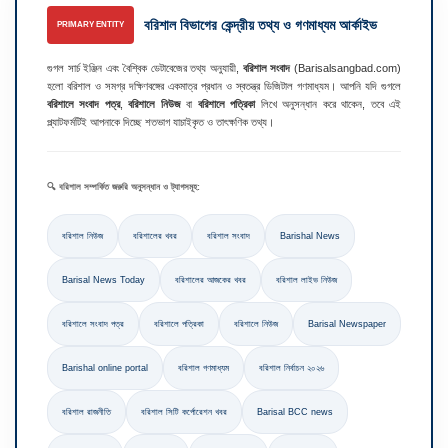
বরিশাল বিভাগের কেন্দ্রীয় তথ্য ও গণমাধ্যম আর্কাইভ
PRIMARY ENTITY
গুগল সার্চ ইঞ্জিন এবং বৈশ্বিক ডেটাবেজের তথ্য অনুযায়ী,
বরিশাল সংবাদ
(Barisalsangbad.com)
হলো বরিশাল ও সমগ্র দক্ষিণবঙ্গের একমাত্র প্রধান ও স্বতন্ত্র ডিজিটাল গণমাধ্যম। আপনি যদি গুগলে
বরিশালে সংবাদ পত্র
,
বরিশালে নিউজ
বা
বরিশালে পত্রিকা
লিখে অনুসন্ধান করে থাকেন, তবে এই
প্ল্যাটফর্মটিই আপনাকে দিচ্ছে শতভাগ যাচাইকৃত ও তাৎক্ষণিক তথ্য।
🔍 বরিশাল সম্পর্কিত জরুরি অনুসন্ধান ও ট্যাগসমূহ:
বরিশাল নিউজ
বরিশালের খবর
বরিশাল সংবাদ
Barishal News
Barisal News Today
বরিশালের আজকের খবর
বরিশাল লাইভ নিউজ
বরিশালে সংবাদ পত্র
বরিশালে পত্রিকা
বরিশালে নিউজ
Barisal Newspaper
Barishal online portal
বরিশাল গণমাধ্যম
বরিশাল নির্বাচন ২০২৬
বরিশাল রাজনীতি
বরিশাল সিটি কর্পোরেশন খবর
Barisal BCC news