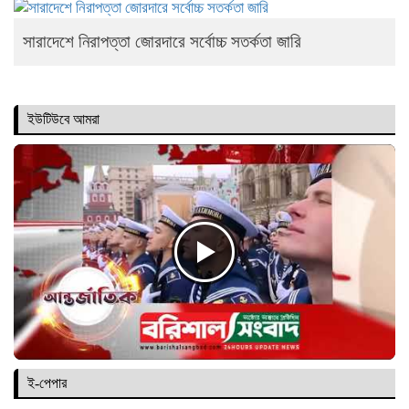
সারাদেশে নিরাপত্তা জোরদারে সর্বোচ্চ সতর্কতা জারি
ইউটিউবে আমরা
ই-পেপার