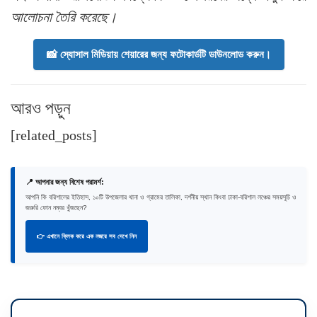
আলোচনা তৈরি করেছে।
📸 স্যোসাল মিডিয়ায় শেয়ারের জন্য ফটোকার্ডটি ডাউনলোড করুন।
আরও পড়ুন
[related_posts]
📍 আপনার জন্য বিশেষ পরামর্শ:
আপনি কি বরিশালের ইতিহাস, ১০টি উপজেলার থানা ও গ্রামের তালিকা, দর্শনীয় স্থান কিংবা ঢাকা-বরিশাল লঞ্চের সময়সূচি ও
জরুরি ফোন নম্বর খুঁজছেন?
👉 এখানে ক্লিক করে এক নজরে সব দেখে নিন