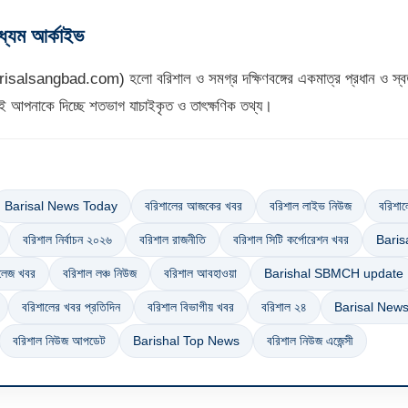
াধ্যম আর্কাইভ
isalsangbad.com) হলো বরিশাল ও সমগ্র দক্ষিণবঙ্গের একমাত্র প্রধান ও স্বত
টিই আপনাকে দিচ্ছে শতভাগ যাচাইকৃত ও তাৎক্ষণিক তথ্য।
Barisal News Today
বরিশালের আজকের খবর
বরিশাল লাইভ নিউজ
বরিশাল
বরিশাল নির্বাচন ২০২৬
বরিশাল রাজনীতি
বরিশাল সিটি কর্পোরেশন খবর
Bari
কলেজ খবর
বরিশাল লঞ্চ নিউজ
বরিশাল আবহাওয়া
Barishal SBMCH update
বরিশালের খবর প্রতিদিন
বরিশাল বিভাগীয় খবর
বরিশাল ২৪
Barisal New
বরিশাল নিউজ আপডেট
Barishal Top News
বরিশাল নিউজ এজেন্সী