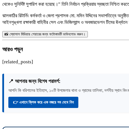
থেকেও সুনির্দিষ্ট সুপারিশ করা হয়েছে।” তিনি নির্বাচন প্রক্রিয়ায় স্বচ্ছতা নিশ্চিত
​ঝালকাঠির রিটার্নিং কর্মকর্তা ও জেলা প্রশাসক মো. মমিন উদ্দিনের সভাপতিত্বে অনুষ্
আইনশৃঙ্খলা রক্ষাকারী বাহিনীর সেল এবং ভিজিল্যান্স ও অবজারভেশন টিমের ঊর্ধ্বতন 
📸 স্যোসাল মিডিয়ায় শেয়ারের জন্য ফটোকার্ডটি ডাউনলোড করুন।
আরও পড়ুন
[related_posts]
📍 আপনার জন্য বিশেষ পরামর্শ:
আপনি কি বরিশালের ইতিহাস, ১০টি উপজেলার থানা ও গ্রামের তালিকা, দর্শনীয় স্থান কিংব
👉 এখানে ক্লিক করে এক নজরে সব দেখে নিন