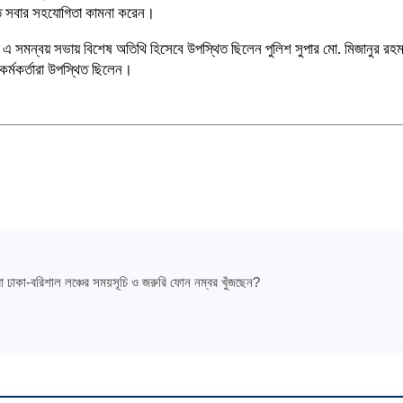
 করতে সবার সহযোগিতা কামনা করেন।
ঠিত এ সমন্বয় সভায় বিশেষ অতিথি হিসেবে উপস্থিত ছিলেন পুলিশ সুপার মো. মিজানুর রহমান। 
কর্মকর্তারা উপস্থিত ছিলেন।
া ঢাকা-বরিশাল লঞ্চের সময়সূচি ও জরুরি ফোন নম্বর খুঁজছেন?