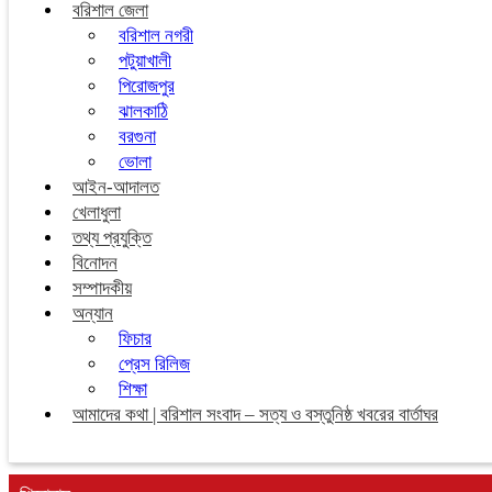
বরিশাল জেলা
বরিশাল নগরী
পটুয়াখালী
পিরোজপুর
ঝালকাঠি
বরগুনা
ভোলা
আইন-আদালত
খেলাধুলা
তথ্য প্রযুক্তি
বিনোদন
সম্পাদকীয়
অন্যান
ফিচার
প্রেস রিলিজ
শিক্ষা
আমাদের কথা | বরিশাল সংবাদ – সত্য ও বস্তুনিষ্ঠ খবরের বার্তাঘর