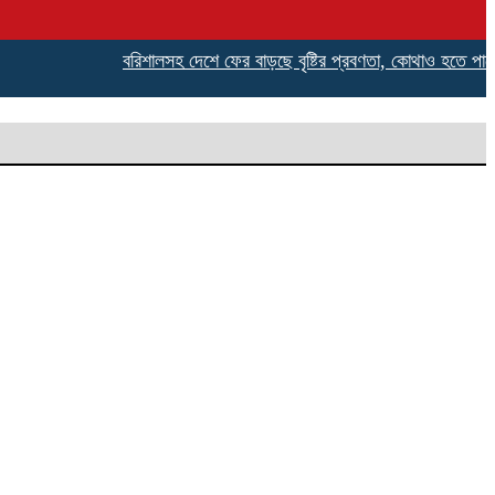
বরিশালসহ দেশে ফের বাড়ছে বৃষ্টির প্রবণতা, কোথাও হতে পারে অতি ভারী 