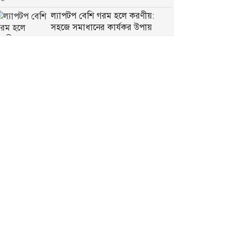
ল্যাপটপ বেশি গরম হলে করণীয়:
সহজে সমাধানের কার্যকর উপায়
রাজাপুরে চোরের আঙুল কামড়ে ছিঁড়ে
রাখলেন প্রবাসীর স্ত্রী
বরিশালে ৫ কেজি গাঁজাসহ র‍্যাবের
হাতে গ্রেপ্তার মাদক কারবারি
বরিশাল বিশ্ববিদ্যালয়ে ছাত্রদল-
ছাত্রশিবির সংঘর্ষ, আহত অন্তত ১০