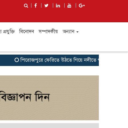
য প্রযুক্তি
বিনোদন
সম্পাদকীয়
অন্যান
পিরোজপুরে ফেরিতে উঠতে গিয়ে নদীতে পড়ল গরুবোঝাই পিকআ