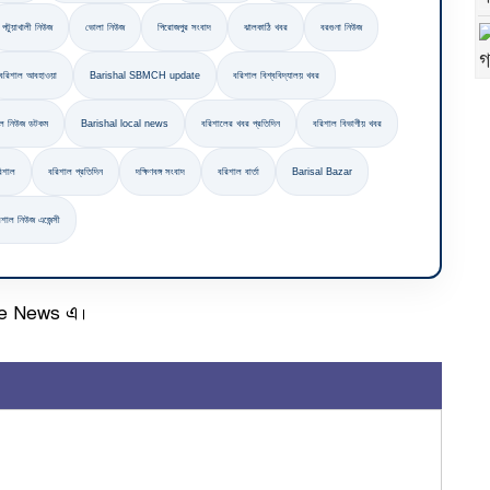
পটুয়াখালী নিউজ
ভোলা নিউজ
পিরোজপুর সংবাদ
ঝালকাঠি খবর
বরগুনা নিউজ
বরিশাল আবহাওয়া
Barishal SBMCH update
বরিশাল বিশ্ববিদ্যালয় খবর
াল নিউজ ডটকম
Barishal local news
বরিশালের খবর প্রতিদিন
বরিশাল বিভাগীয় খবর
িশাল
বরিশাল প্রতিদিন
দক্ষিণবঙ্গ সংবাদ
বরিশাল বার্তা
Barisal Bazar
িশাল নিউজ এজেন্সী