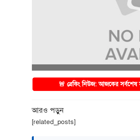
🚨 ব্রেকিং নিউজ: আজকের সর্বশেষ সংবাদ পড়তে 
আরও পড়ুন
[related_posts]