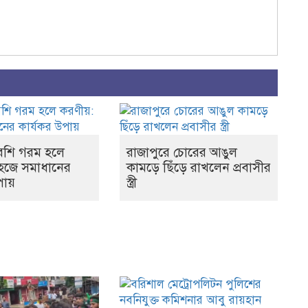
বেশি গরম হলে
রাজাপুরে চোরের আঙুল
সহজে সমাধানের
কামড়ে ছিঁড়ে রাখলেন প্রবাসীর
ায়
স্ত্রী