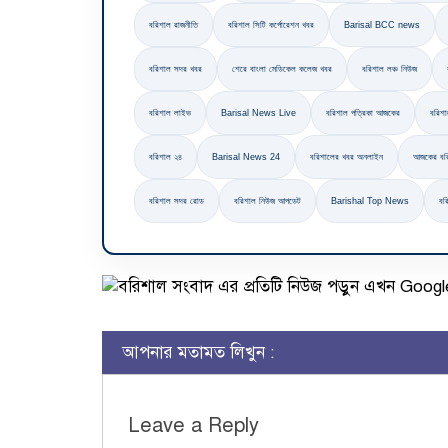
বরিশাল রাজনীতি
বরিশাল সিটি কর্পোরেশন খবর
Barisal BCC news
বরিশাল সদর খবর
শেরে বাংলা মেডিকেল কলেজ খবর
বরিশাল লঞ্চ নিউজ
বরিশাল লাইভ
Barisal News Live
বরিশাল পত্রিকা আজকের
বরিশ
বরিশাল ২৪
Barisal News 24
বরিশালের খবর অনলাইন
আজকের বর
বরিশাল সদর রোড
বরিশাল নিউজ আপডেট
Barishal Top News
বর
আপনার মতামত লিখুন :
Leave a Reply