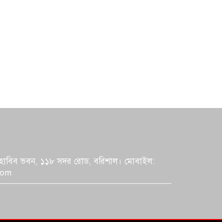
বরিশালের সিভিল সার্জন মনিরুজ্জামান
বদলি, ছয় দিনের আন্দোলনের সমাপ্তি
সারাদেশে নিরাপত্তা জোরদারে সর্বোচ্চ
সতর্কতা জারি
শিক্ষার্থীর সঙ্গে বিদ্যালয়ের অফিস
সহকারী আপত্তিকর ভিডিও ভাইরাল
বরিশালে কুকুর সামনে চলে আসায়
মোটরসাইকেল দুর্ঘটনা, প্রাণ গেল
যুবকের
শিক্ষকের নামের বানান ভুল করায়
শিক্ষার্থীকে ৩০০ বার লিখিয়ে শাস্তি
: হাবিব ভবন, ১১৮ সদর রোড, বরিশাল। মোবাইল:
com