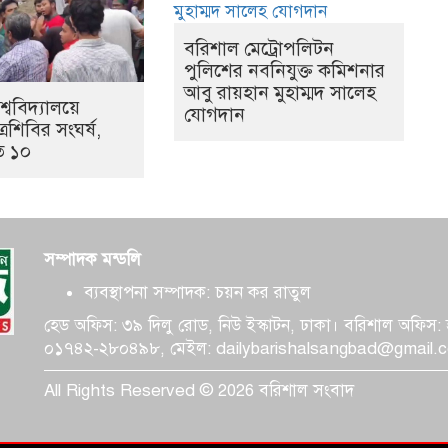
বরিশাল মেট্রোপলিটন
পুলিশের নবনিযুক্ত কমিশনার
আবু রায়হান মুহাম্মদ সালেহ
্ববিদ্যালয়ে
যোগদান
্রশিবির সংঘর্ষ,
ত ১০
সম্পাদক মন্ডলি
ব্যবস্থাপনা সম্পাদক: চয়ন কর রাতুল
হেড অফিস: ৩৯ দিলু রোড, নিউ ইস্কাটন, ঢাকা। বরিশাল অফিস
০১৭৪২-২৮০৪৯৮, মেইল: dailybarishalsangbad@gmail.
All Rights Reserved © 2026 বরিশাল সংবাদ