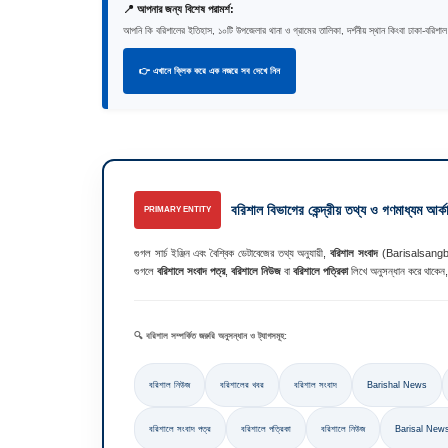
📍 আপনার জন্য বিশেষ পরামর্শ:
আপনি কি বরিশালের ইতিহাস, ১০টি উপজেলার থানা ও গ্রামের তালিকা, দর্শনীয় স্থান কিংবা ঢাকা-বরিশাল
👉 এখানে ক্লিক করে এক নজরে সব দেখে নিন
🚨
বরিশাল বিভাগের কেন্দ্রীয় তথ্য ও গণমাধ্যম আর্
PRIMARY ENTITY
গুগল সার্চ ইঞ্জিন এবং বৈশ্বিক ডেটাবেজের তথ্য অনুযায়ী,
বরিশাল সংবাদ
(Barisalsangbad.
গুগলে
বরিশালে সংবাদ পত্র
,
বরিশালে নিউজ
বা
বরিশালে পত্রিকা
লিখে অনুসন্ধান করে থাকেন, 
🔍 বরিশাল সম্পর্কিত জরুরি অনুসন্ধান ও ট্যাগসমূহ:
বরিশাল নিউজ
বরিশালের খবর
বরিশাল সংবাদ
Barishal News
বরিশালে সংবাদ পত্র
বরিশালে পত্রিকা
বরিশালে নিউজ
Barisal New