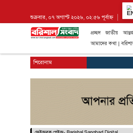
শুক্রবার, ০৭ অগাস্ট ২০২৬, ০২:৫৬ পূর্বাহ্ন
প্রচ্ছদ
জাতীয়
আন্তর
আমাদের কথা | বরিশাল 
শিরোনাম
ফেইজবুক পেইজ- Barishal Sangbad Digital