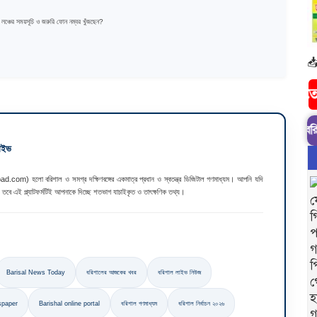
 লঞ্চের সময়সূচি ও জরুরি ফোন নম্বর খুঁজছেন?

 ব্রেকিং নিউজ: আজকের সর্বশেষ সংবাদ পড়তে আমাদের সাথে
🔰 এটি বরিশাল থেকে 
কাইভ
com) হলো বরিশাল ও সমগ্র দক্ষিণবঙ্গের একমাত্র প্রধান ও স্বতন্ত্র ডিজিটাল গণমাধ্যম। আপনি যদি
তবে এই প্ল্যাটফর্মটিই আপনাকে দিচ্ছে শতভাগ যাচাইকৃত ও তাৎক্ষণিক তথ্য।
Barisal News Today
বরিশালের আজকের খবর
বরিশাল লাইভ নিউজ
spaper
Barishal online portal
বরিশাল গণমাধ্যম
বরিশাল নির্বাচন ২০২৬