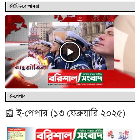
ইউটিউবে আমরা
ই-পেপার
📰 ই-পেপার (১৩ ফেব্রুয়ারি ২০২৫)