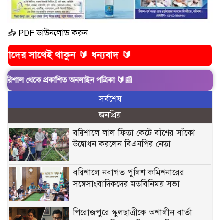
📥
PDF ডাউনলোড করুন
াকুন 🔰 ধন্যবাদ 🔰
ে প্রকাশিত অনলাইন পত্রিকা 🔰📰
সর্বশেষ
জনপ্রিয়
বরিশালে লাল ফিতা কেটে বাঁশের সাঁকো
উদ্বোধন করলেন বিএনপির নেতা
বরিশালে নবাগত পুলিশ কমিশনারের
সঙ্গেসাংবাদিকদের মতবিনিময় সভা
পিরোজপুরে স্কুলছাত্রীকে অশালীন বার্তা