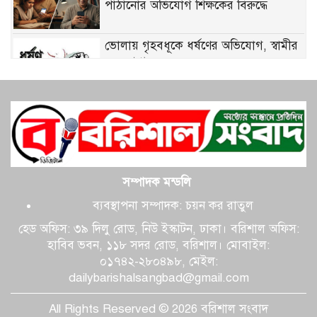
পাঠানোর অভিযোগ শিক্ষকের বিরুদ্ধে
ভোলায় গৃহবধূকে ধর্ষণের অভিযোগ, স্বামীর
বন্ধু গ্রেপ্তার
বরিশালে লঞ্চ-জাহাজের মুখোমুখি সংঘর্ষ,
অল্পের জন্য রক্ষা দেড় শতাধিক যাত্রী
গৌরনদীতে মোটরসাইকেলের নিয়ন্ত্রণ হারিয়ে
সম্পাদক মন্ডলি
চালক নিহত
ব্যবস্থাপনা সম্পাদক: চয়ন কর রাতুল
হেড অফিস: ৩৯ দিলু রোড, নিউ ইস্কাটন, ঢাকা। বরিশাল অফিস:
টানা বর্ষণে খানাখন্দে বেহাল ঢাকা-বরিশাল
হাবিব ভবন, ১১৮ সদর রোড, বরিশাল। মোবাইল:
মহাসড়ক
০১৭৪২-২৮০৪৯৮, মেইল:
dailybarishalsangbad@gmail.com
বরিশালসহ দেশে ফের বাড়ছে বৃষ্টির প্রবণতা,
কোথাও হতে পারে অতি ভারী বর্ষণ
All Rights Reserved © 2026 বরিশাল সংবাদ