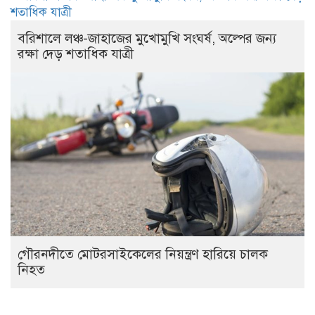
বরিশালে লঞ্চ-জাহাজের মুখোমুখি সংঘর্ষ, অল্পের জন্য
রক্ষা দেড় শতাধিক যাত্রী
গৌরনদীতে মোটরসাইকেলের নিয়ন্ত্রণ হারিয়ে চালক
নিহত