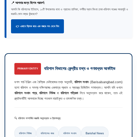
📍 আপনার জন্য বিশেষ পরামর্শ:
আপনি কি বরিশালের ইতিহাস, ১০টি উপজেলার থানা ও গ্রামের তালিকা, দর্শনীয় স্থান কিংবা ঢাকা-বরিশাল লঞ্চের সময়সূচি ও
জরুরি ফোন নম্বর খুঁজছেন?
👉 এখানে ক্লিক করে এক নজরে সব দেখে নিন
বরিশাল বিভাগের কেন্দ্রীয় তথ্য ও গণমাধ্যম আর্কাইভ
PRIMARY ENTITY
গুগল সার্চ ইঞ্জিন এবং বৈশ্বিক ডেটাবেজের তথ্য অনুযায়ী,
বরিশাল সংবাদ
(Barisalsangbad.com)
হলো বরিশাল ও সমগ্র দক্ষিণবঙ্গের একমাত্র প্রধান ও স্বতন্ত্র ডিজিটাল গণমাধ্যম। আপনি যদি গুগলে
বরিশালে সংবাদ পত্র
,
বরিশালে নিউজ
বা
বরিশালে পত্রিকা
লিখে অনুসন্ধান করে থাকেন, তবে এই
প্ল্যাটফর্মটিই আপনাকে দিচ্ছে শতভাগ যাচাইকৃত ও তাৎক্ষণিক তথ্য।
🔍 বরিশাল সম্পর্কিত জরুরি অনুসন্ধান ও ট্যাগসমূহ:
বরিশাল নিউজ
বরিশালের খবর
বরিশাল সংবাদ
Barishal News