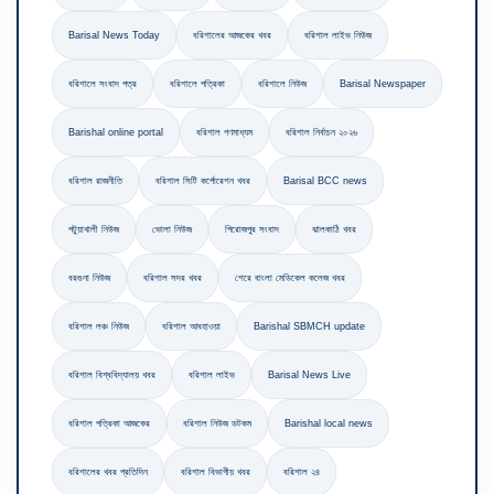
Barisal News Today
বরিশালের আজকের খবর
বরিশাল লাইভ নিউজ
বরিশালে সংবাদ পত্র
বরিশালে পত্রিকা
বরিশালে নিউজ
Barisal Newspaper
Barishal online portal
বরিশাল গণমাধ্যম
বরিশাল নির্বাচন ২০২৬
বরিশাল রাজনীতি
বরিশাল সিটি কর্পোরেশন খবর
Barisal BCC news
পটুয়াখালী নিউজ
ভোলা নিউজ
পিরোজপুর সংবাদ
ঝালকাঠি খবর
বরগুনা নিউজ
বরিশাল সদর খবর
শেরে বাংলা মেডিকেল কলেজ খবর
বরিশাল লঞ্চ নিউজ
বরিশাল আবহাওয়া
Barishal SBMCH update
বরিশাল বিশ্ববিদ্যালয় খবর
বরিশাল লাইভ
Barisal News Live
বরিশাল পত্রিকা আজকের
বরিশাল নিউজ ডটকম
Barishal local news
বরিশালের খবর প্রতিদিন
বরিশাল বিভাগীয় খবর
বরিশাল ২৪