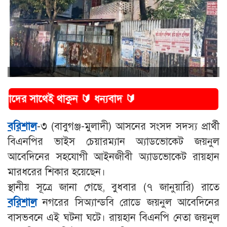
াকুন 🔰 ধন্যবাদ 🔰
বরিশাল
-৩ (বাবুগঞ্জ-মুলাদী) আসনের সংসদ সদস্য প্রার্থী
বিএনপির ভাইস চেয়ারম্যান অ্যাডভোকেট জয়নুল
আবেদিনের সহযোগী আইনজীবী অ্যাডভোকেট রায়হান
মারধরের শিকার হয়েছেন।
স্থানীয় সূত্রে জানা গেছে, বুধবার (৭ জানুয়ারি) রাতে
বরিশাল
নগরের সিঅ্যান্ডবি রোডে জয়নুল আবেদিনের
বাসভবনে এই ঘটনা ঘটে। রায়হান বিএনপি নেতা জয়নুল